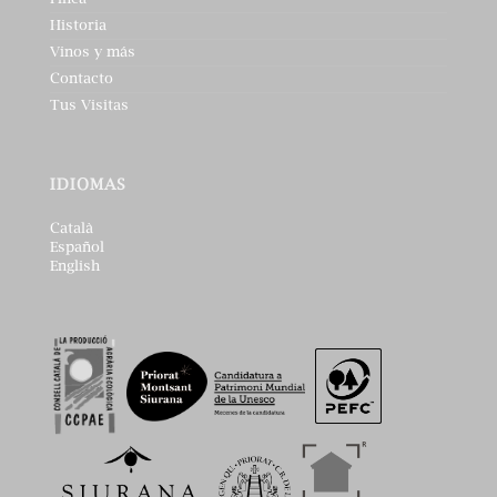
Historia
Vinos y más
Contacto
Tus Visitas
IDIOMAS
Català
Español
English