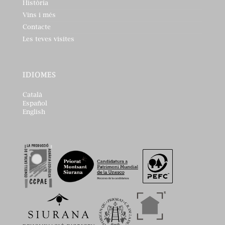
Història
Vins i més
Contacte
Les teves visites
IDIOMES
Català
Español
English