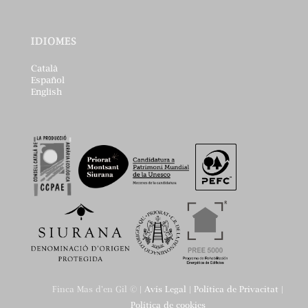
IDIOMES
Català
Español
English
Finca Mas d'en Gil © |
Avís Legal
|
Política de Privacitat
|
Política de cookies