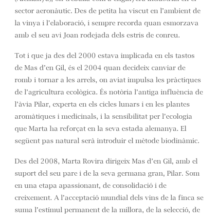
sector aeronàutic. Des de petita ha viscut en l’ambient de
la vinya i l’elaboració, i sempre recorda quan esmorzava
amb el seu avi Joan rodejada dels estris de conreu.
Tot i que ja des del 2000 estava implicada en els tastos
de Mas d’en Gil, és el 2004 quan decideix canviar de
romb i tornar a les arrels, on aviat impulsa les pràctiques
de l’agricultura ecològica. És notòria l’antiga influència de
l’àvia Pilar, experta en els cicles lunars i en les plantes
aromàtiques i medicinals, i la sensibilitat per l’ecologia
que Marta ha reforçat en la seva estada alemanya. El
següent pas natural serà introduir el mètode biodinàmic.
Des del 2008, Marta Rovira dirigeix Mas d’en Gil, amb el
suport del seu pare i de la seva germana gran, Pilar. Som
en una etapa apassionant, de consolidació i de
creixement. A l’acceptació mundial dels vins de la finca se
suma l’estímul permanent de la millora, de la selecció, de