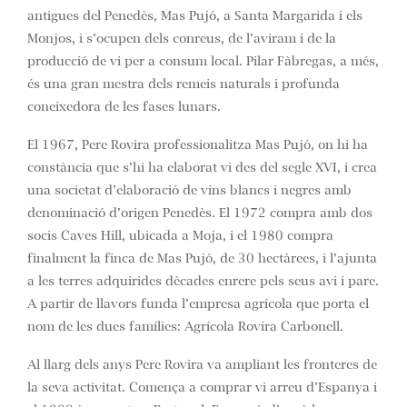
antigues del Penedès, Mas Pujó, a Santa Margarida i els
Monjos, i s’ocupen dels conreus, de l’aviram i de la
producció de vi per a consum local. Pilar Fàbregas, a més,
és una gran mestra dels remeis naturals i profunda
coneixedora de les fases lunars.
El 1967, Pere Rovira professionalitza Mas Pujó, on hi ha
constància que s’hi ha elaborat vi des del segle XVI, i crea
una societat d’elaboració de vins blancs i negres amb
denominació d’origen Penedès. El 1972 compra amb dos
socis Caves Hill, ubicada a Moja, i el 1980 compra
finalment la finca de Mas Pujó, de 30 hectàrees, i l’ajunta
a les terres adquirides dècades enrere pels seus avi i pare.
A partir de llavors funda l’empresa agrícola que porta el
nom de les dues famílies: Agrícola Rovira Carbonell.
Al llarg dels anys Pere Rovira va ampliant les fronteres de
la seva activitat. Comença a comprar vi arreu d’Espanya i