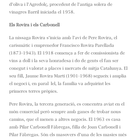
d’oliva i l’Agredolç, procedent de l’antiga solera de
vinagres Barril iniciada el 1958.
Els Rovira i els Carbonell
La nissaga Rovira s’inicia amb l’avi de Pere Rovira, el
carismàtic i emprenedor Francisco Rovira Parellada
(1873-1943). El 1918 comença a fer de comissionista de
vins a doll i la seva honradesa i do de gents el fan ser
conegut i valorat a places i mercats de mitja Catalunya. El
seu fill, Jaume Rovira Martí (1901-1968) segueix i amplia
el negoci i, en paral·lel, la família va adquirint les
primeres terres pròpies.
Pere Rovira, la tercera generació, es concentra aviat en el
món comercial però sempre amb ganes de trobar nous
camins, que el menen a altres negocis. El 1963 es casa
amb Pilar Carbonell Fàbregas, filla de Joan Carbonell i
Pilar Fàbregas. Són els masovers d’una de les masies més