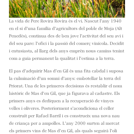
La vida de Pere Rovira Rovira és el vi. Nascut l’any 1940
en el si d’una família d’agricultors del poble de Moja (Alt
Penedès), continua des de ben jove l’activitat del seu avi i
del seu pare: l’ofici i la passió del comerç vinícola. Decidit
i entusiasta, al llarg dels anys emprèn nous camins tenint
com a guia permanent la qualitat i l’estima a la terra.
El pas d’adquirir Mas d’en Gil és una fita cabdal i suposa
la culminació d’un somni d’anys: embotellar la terra del
Priorat. Una de les primeres decisions és restablir el nom
històric de Mas d’en Gil, que ja figurava al cadastre. Els
primers anys es dediquen a la recuperació de vinyes
velles i oliveres. Posteriorment s’acondiciona el celler
construït per Rafael Barril i es construeix una nova nau
de criança per a ampolles. L’any 2000 surten al mercat
els primers vins de Mas d’en Gil, als quals seguirà l’oli