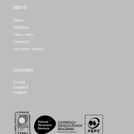
MENÚ
Finca
Història
Vins i més
Contacte
Les teves visites
IDIOMES
Català
Español
English