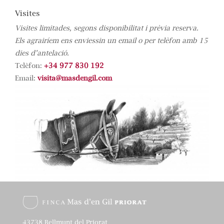
Visites
Visites limitades, segons disponibilitat i prèvia reserva.
Els agrairíem ens enviessin un email o per telèfon amb 15
dies d’antelació.
Telèfon:
+34 977 830 192
Email:
visita@masdengil.com
43738 Bellmunt del Priorat