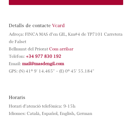
Detalls de contacte
Vcard
Adreça: FINCA MAS d’en GIL, Km#4 de TP7101 Carretera
de Falset
Bellmunt del Priorat
Com arribar
Telèfon:
+34 977 830 192
Email:
mail@masdengil.com
GPS: (N) 41º 9′ 14.465″ – (E) 0º 45′ 55.184″
Horaris
Horari d’atenció telefònica: 9-15h
Idiomes: Català, Español, English, German