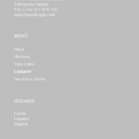
Tarragona (Spain)
Tel. (+34) 977 830 192
mail@masdengil.com
MENÚ
Finca
Història
Vins i més
Contacte
Les teves visites
IDIOMES
Català
Español
English